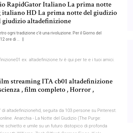
zio RapidGator Italiano La prima notte
g italiano HD La prima notte del giudizio
 giudizio altadefinizione
ro ogni tradizione c'è una rivoluzione. Per il Giorno del
12 ore di …
nizione01 ex. altadefinizione.tv è qui per te e i tuoi amici.
film streaming ITA cb01 altadefinizione
scienza , film completo , Horror ,
i" di altadefinizionehd, seguita da 103 persone su Pinterest.
 online. Anarchia - La Notte del Giudizio (The Purge:
e schietto e umile su un futuro distopico di profonda