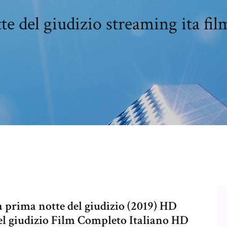
e del giudizio streaming ita fil
 prima notte del giudizio (2019) HD
el giudizio Film Completo Italiano HD