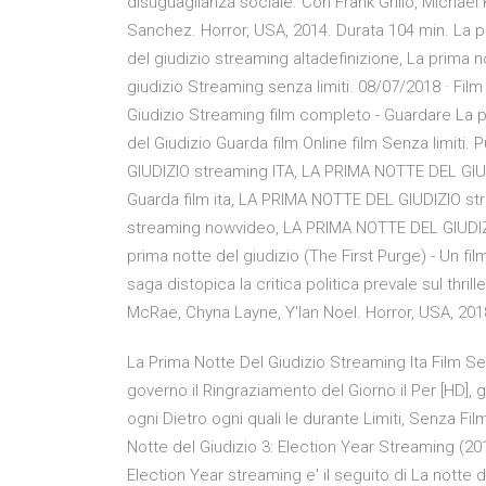
disuguaglianza sociale. Con Frank Grillo, Michael
Sanchez. Horror, USA, 2014. Durata 104 min. La p
del giudizio streaming altadefinizione, La prima n
giudizio Streaming senza limiti. 08/07/2018 · Film
Giudizio Streaming film completo - Guardare La pr
del Giudizio Guarda film Online film Senza limit
GIUDIZIO streaming ITA, LA PRIMA NOTTE DEL GIU
Guarda film ita, LA PRIMA NOTTE DEL GIUDIZIO st
streaming nowvideo, LA PRIMA NOTTE DEL GIUDIZIO
prima notte del giudizio (The First Purge) - Un fil
saga distopica la critica politica prevale sul thri
McRae, Chyna Layne, Y'lan Noel. Horror, USA, 2018.
La Prima Notte Del Giudizio Streaming Ita Film Se
governo il Ringraziamento del Giorno il Per [HD], 
ogni Dietro ogni quali le durante Limiti, Senza Fi
Notte del Giudizio 3: Election Year Streaming (2016)
Election Year streaming e' il seguito di La notte