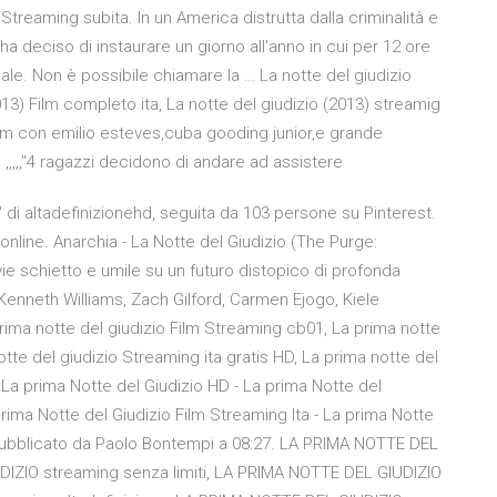
Streaming subita. In un America distrutta dalla criminalità e
 ha deciso di instaurare un giorno all’anno in cui per 12 ore
egale. Non è possibile chiamare la … La notte del giudizio
013) Film completo ita, La notte del giudizio (2013) streamig
film con emilio esteves,cuba gooding junior,e grande
n ,,,,,"4 ragazzi decidono di andare ad assistere
i" di altadefinizionehd, seguita da 103 persone su Pinterest.
 online. Anarchia - La Notte del Giudizio (The Purge:
e schietto e umile su un futuro distopico di profonda
 Kenneth Williams, Zach Gilford, Carmen Ejogo, Kiele
rima notte del giudizio Film Streaming cb01, La prima notte
otte del giudizio Streaming ita gratis HD, La prima notte del
 La prima Notte del Giudizio HD - La prima Notte del
ima Notte del Giudizio Film Streaming Ita - La prima Notte
i. Pubblicato da Paolo Bontempi a 08:27. LA PRIMA NOTTE DEL
DIZIO streaming senza limiti, LA PRIMA NOTTE DEL GIUDIZIO