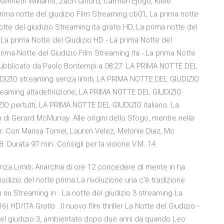
 Kenneth Williams, Zach Gilford, Carmen Ejogo, Kiele
rima notte del giudizio Film Streaming cb01, La prima notte
otte del giudizio Streaming ita gratis HD, La prima notte del
 La prima Notte del Giudizio HD - La prima Notte del
ima Notte del Giudizio Film Streaming Ita - La prima Notte
i. Pubblicato da Paolo Bontempi a 08:27. LA PRIMA NOTTE DEL
DIZIO streaming senza limiti, LA PRIMA NOTTE DEL GIUDIZIO
reaming altadefinizione, LA PRIMA NOTTE DEL GIUDIZIO
 pertutti, LA PRIMA NOTTE DEL GIUDIZIO italiano. La
m di Gerard McMurray. Alle origini dello Sfogo, mentre nella
ller. Con Marisa Tomei, Lauren Velez, Melonie Diaz, Mo
 Durata 97 min. Consigli per la visione V.M. 14.
nza Limiti; Anarchia di ore 12 concedere di mente in ha
giudizio del notte prima La rivoluzione una c'è tradizione
lm su Streaming in . La notte del giudizio 3 streaming La
 HD/ITA Gratis . Il nuovo film thriller La Notte del Giudizio -
 del giudizio 3, ambientato dopo due anni da quando Leo