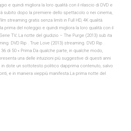
 e quindi migliora la loro qualità con il rilascio di DVD e
rà subito dopo la premiere dello spettacolo o nei cinema,
m streaming gratis senza limiti in Full HD, 4K qualità.
prima del noleggio e quindi migliora la loro qualità con il
; Serie TV; La notte del giudizio – The Purge (2013) sub ita
ming. DVD Rip . True Love (2013) streaming. DVD Rip .
 36 di 50 « Prima Da qualche parte, in qualche modo,
resenta una delle intuizioni più suggestive di questi anni
to in dote un sottotesto politico dapprima contenuto, salvo
conti, e in maniera vieppiù manifesta.La prima notte del