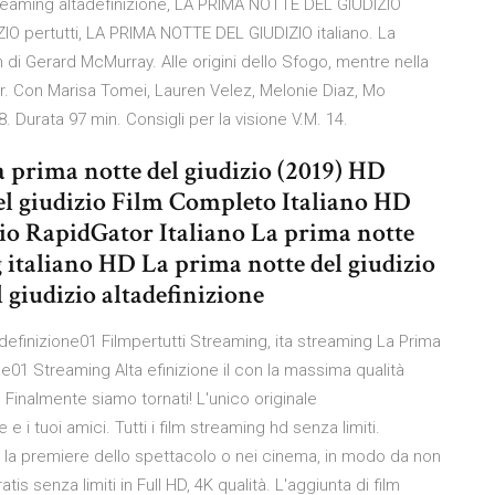
reaming altadefinizione, LA PRIMA NOTTE DEL GIUDIZIO
 pertutti, LA PRIMA NOTTE DEL GIUDIZIO italiano. La
m di Gerard McMurray. Alle origini dello Sfogo, mentre nella
ller. Con Marisa Tomei, Lauren Velez, Melonie Diaz, Mo
 Durata 97 min. Consigli per la visione V.M. 14.
 prima notte del giudizio (2019) HD
el giudizio Film Completo Italiano HD
zio RapidGator Italiano La prima notte
g italiano HD La prima notte del giudizio
 giudizio altadefinizione
adefinizione01 Filmpertutti Streaming, ita streaming La Prima
ne01 Streaming Alta efinizione il con la massima qualità
. Finalmente siamo tornati! L'unico originale
 e i tuoi amici. Tutti i film streaming hd senza limiti.
 la premiere dello spettacolo o nei cinema, in modo da non
is senza limiti in Full HD, 4K qualità. L'aggiunta di film