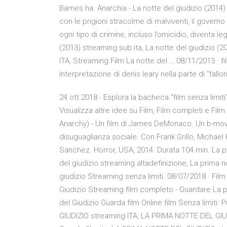
Barnes ha. Anarchia - La notte del giudizio (2014) 
con le prigioni stracolme di malviventi, il governo
ogni tipo di crimine, incluso l’omicidio, diventa l
(2013) streaming sub ita, La notte del giudizio (2
ITA, Streaming Film La notte del … 08/11/2013 · 
interpretazione di denis leary nella parte di "fallo
24 ott 2018 - Esplora la bacheca "film senza limit
Visualizza altre idee su Film, Film completi e Film
Anarchy) - Un film di James DeMonaco. Un b-movi
disuguaglianza sociale. Con Frank Grillo, Michael
Sanchez. Horror, USA, 2014. Durata 104 min. La p
del giudizio streaming altadefinizione, La prima n
giudizio Streaming senza limiti. 08/07/2018 · Film
Giudizio Streaming film completo - Guardare La pr
del Giudizio Guarda film Online film Senza limit
GIUDIZIO streaming ITA, LA PRIMA NOTTE DEL GIU