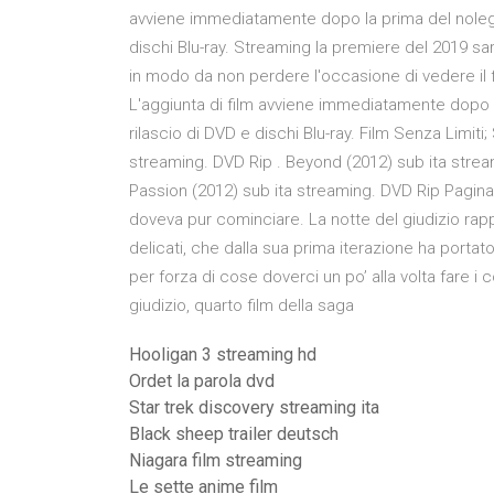
avviene immediatamente dopo la prima del noleggio
dischi Blu-ray. Streaming la premiere del 2019 sa
in modo da non perdere l'occasione di vedere il fil
L'aggiunta di film avviene immediatamente dopo la 
rilascio di DVD e dischi Blu-ray. Film Senza Limiti
streaming. DVD Rip . Beyond (2012) sub ita strea
Passion (2012) sub ita streaming. DVD Rip Pagina
doveva pur cominciare. La notte del giudizio rapp
delicati, che dalla sua prima iterazione ha porta
per forza di cose doverci un po’ alla volta fare i 
giudizio, quarto film della saga
Hooligan 3 streaming hd
Ordet la parola dvd
Star trek discovery streaming ita
Black sheep trailer deutsch
Niagara film streaming
Le sette anime film